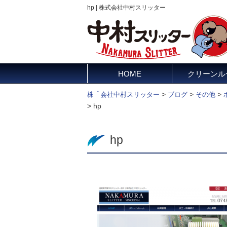
hp | 株式会社中村スリッター
HOME
クリーンル
>
>
>
株式会社中村スリッター
ブログ
その他
>
hp
hp