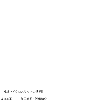
極細マイクロスリットの世界!!
ち抜き加工
加工範囲・設備紹介