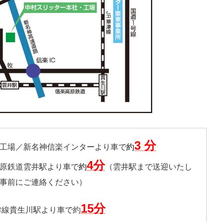
3 分
工場／新名神信楽インターより車で
約
4分
原鉄道雲井駅より車で
約
（雲井駅まで送迎いたし
事前にご連絡ください）
15分
津線貴生川駅より車で約