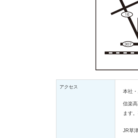
アクセス
本社・
信楽高
ます。
JR草