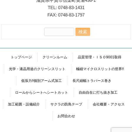
滋賀県甲賀市信楽町黄瀬436-1
TEL: 0748-83-1431
FAX: 0748-83-1797
検
索:
トップページ
クリーンルーム
品質管理・ＩＳＯ9001取得
光学・液晶用途のクリーンスリット
極細マイクロスリットの世界!!
低張力!!個別アーム式加工
長尺細幅トラバース巻き
ロールからシートへシートカット
自由自在に打ち抜き加工
加工範囲・設備紹介
サクラの防鳥テープ
会社概要・アクセス
お問合わせ