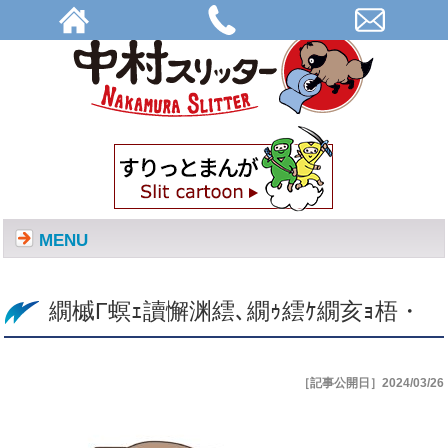
繝槭Γ螟ｪ讀懈渊繧､繝ｩ繧ｹ繝亥ｮ梧・ | 株式会社中村スリッター
MENU
繝槭Γ螟ｪ讀懈渊繧､繝ｩ繧ｹ繝亥ｮ梧・
［記事公開日］2024/03/26