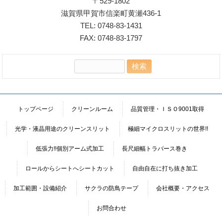
〒529-1802
滋賀県甲賀市信楽町黄瀬436-1
TEL: 0748-83-1431
FAX: 0748-83-1797
検
索:
トップページ
クリーンルーム
品質管理・ＩＳＯ9001取得
光学・液晶用途のクリーンスリット
極細マイクロスリットの世界!!
低張力!!個別アーム式加工
長尺細幅トラバース巻き
ロールからシートへシートカット
自由自在に打ち抜き加工
加工範囲・設備紹介
サクラの防鳥テープ
会社概要・アクセス
お問合わせ