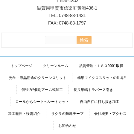
〒529-1802
滋賀県甲賀市信楽町黄瀬436-1
TEL: 0748-83-1431
FAX: 0748-83-1797
検
索:
トップページ
クリーンルーム
品質管理・ＩＳＯ9001取得
光学・液晶用途のクリーンスリット
極細マイクロスリットの世界!!
低張力!!個別アーム式加工
長尺細幅トラバース巻き
ロールからシートへシートカット
自由自在に打ち抜き加工
加工範囲・設備紹介
サクラの防鳥テープ
会社概要・アクセス
お問合わせ