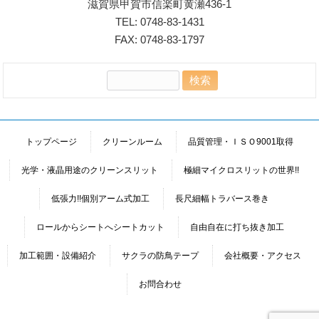
滋賀県甲賀市信楽町黄瀬436-1
TEL: 0748-83-1431
FAX: 0748-83-1797
検
索:
トップページ
クリーンルーム
品質管理・ＩＳＯ9001取得
光学・液晶用途のクリーンスリット
極細マイクロスリットの世界!!
低張力!!個別アーム式加工
長尺細幅トラバース巻き
ロールからシートへシートカット
自由自在に打ち抜き加工
加工範囲・設備紹介
サクラの防鳥テープ
会社概要・アクセス
お問合わせ