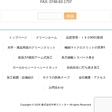
FAX: 0748-83-1797
検
索:
トップページ
クリーンルーム
品質管理・ＩＳＯ9001取得
光学・液晶用途のクリーンスリット
極細マイクロスリットの世界!!
低張力!!個別アーム式加工
長尺細幅トラバース巻き
ロールからシートへシートカット
自由自在に打ち抜き加工
加工範囲・設備紹介
サクラの防鳥テープ
会社概要・アクセス
お問合わせ
Copyright © 2026 株式会社中村スリッター All rights Reserved.